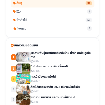
อื่นๆ
31
รีวิว
7
ข่าวทั่วไป
50
กิจกรรม
5
บทความยอดนิยม
10 สายพันธุ์แมวนิยมเลี้ยงในไทย น่ารัก สดใส ถูกใจ
ทาส
1
6,574
ทำใบประกาศตามหาสัตว์เลี้ยงฟรี
2
5,436
กระเป๋าน้องแมวพับได้
3
4,077
สัตว์เลี้ยงตามราศีปี 2022 เลี้ยงอะไรแล้วปัง
4
4,041
หมาหาย แมวหาย แค่ตามหา ก็มีรายได้
5
3,857