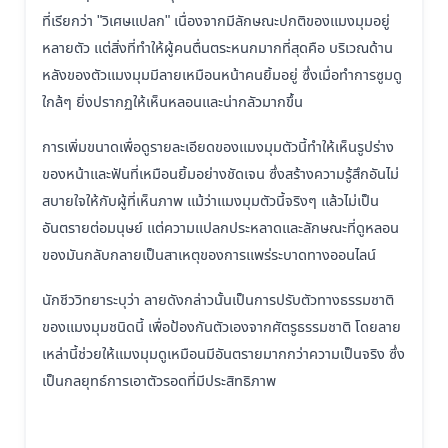
ที่เรียกว่า "วิเศษแปลก" เนื่องจากมีลักษณะปกติของแมงมุมอยู่
หลายตัว แต่สิ่งที่ทำให้ผู้คนตื่นตระหนกมากที่สุดคือ บริเวณด้าน
หลังของตัวแมงมุมมีลายเหมือนหน้าคนยิ้มอยู่ ซึ่งเมื่อทำการซูมดู
ใกล้ๆ ยิ่งปรากฏให้เห็นหลอนและน่ากลัวมากขึ้น
การเพิ่มขนาดเพื่อดูรายละเอียดของแมงมุมตัวนี้ทำให้เห็นรูปร่าง
ของหน้าและฟันที่เหมือนยิ้มอย่างชัดเจน ซึ่งสร้างความรู้สึกอันไม่
สบายใจให้กับผู้ที่เห็นภาพ แม้ว่าแมงมุมตัวนี้จริงๆ แล้วไม่เป็น
อันตรายต่อมนุษย์ แต่ความแปลกประหลาดและลักษณะที่ดูหลอน
ของมันกลับกลายเป็นสาเหตุของการแพร่ระบาดทางออนไลน์
นักชีววิทยาระบุว่า ลายดังกล่าวนั้นเป็นการปรับตัวทางธรรมชาติ
ของแมงมุมชนิดนี้ เพื่อป้องกันตัวเองจากศัตรูธรรมชาติ โดยลาย
เหล่านี้ช่วยให้แมงมุมดูเหมือนมีอันตรายมากกว่าความเป็นจริง ซึ่ง
เป็นกลยุทธ์การเอาตัวรอดที่มีประสิทธิภาพ