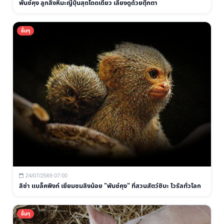
พันช์คุง ลูกลิงหิมะญี่ปุ่นสุดโดดเดี่ยว เลี้ยงดูด้วยตุ๊กตา
อื่นๆ
24/07/2569 07:00
ลิซ่า แบล็คพิงก์ เยี่ยมชมลิงน้อย "พันช์คุง" ที่สวนสัตว์ชิบะ ไวรัลทั่วโลก
อื่นๆ