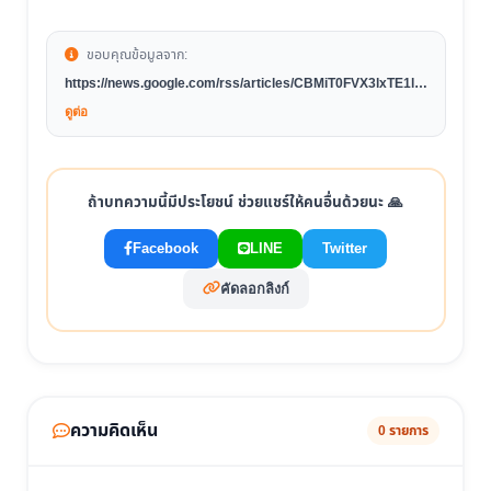
ขอบคุณข้อมูลจาก:
https://news.google.com/rss/articles/CBMiT0FVX3lxTE1lcl
hvVklWeFdSTUxncDRINlcyUmEtU2NnbnhjVzkybUt5bEZs
ดูต่อ
cW1DQUdwZS1obmkxNU5sYWZJNVJiZkcxaVZhY2EwdT
V6RjQ?oc=5
ถ้าบทความนี้มีประโยชน์ ช่วยแชร์ให้คนอื่นด้วยนะ 🙏
Facebook
LINE
Twitter
คัดลอกลิงก์
ความคิดเห็น
0 รายการ