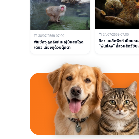
24/07/2569 07:00
30/07/2569 07:00
ลิซ่า แบล็คพิงก์ เยี่ยมช
พันช์คุง ลูกลิงหิมะญี่ปุ่นสุดโดด
"พันช์คุง" ที่สวนสัตว์ชิบะ
เดี่ยว เลี้ยงดูด้วยตุ๊กตา
ทั่วโลก