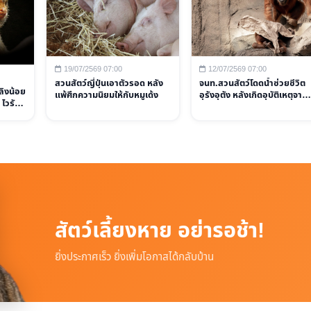
19/07/2569 07:00
12/07/2569 07:00
สวนสัตว์ญี่ปุ่นเอาตัวรอด หลัง
จนท.สวนสัตว์โดดน้ำช่วยชีวิต
มลิงน้อย
แพ้ศึกความนิยมให้กับหมูเด้ง
อุรังอุตัง หลังเกิดอุบัติเหตุจาก
 ไวรัล
การให้อาหารผิดวิธี
สัตว์เลี้ยงหาย อย่ารอช้า!
ยิ่งประกาศเร็ว ยิ่งเพิ่มโอกาสได้กลับบ้าน