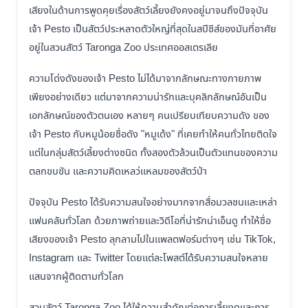
เสียงในด้านการพูดคุยเรื่องสัตว์เลี้ยงยังคงอยู่มาจนถึงปัจจุบัน
เจ้า Pesto เป็นสัตว์ประหลาดตัวใหญ่ที่สุดในสปีชีส์ของมันที่อาศัย
อยู่ในสวนสัตว์ Taronga Zoo ประเทศออสเตรเลีย
ความโด่งดังของเจ้า Pesto ไม่ได้มาจากลักษณะทางกายภาพ
เพียงอย่างเดียว แต่มาจากความน่ารักและบุคลิกลักษณ์อันเป็น
เอกลักษณ์ของตัวตนเอง หลายๆ คนเปรียบเทียบความดัง ของ
เจ้า Pesto กับหมูน้อยชื่อดัง "หมูเด้ง" ที่เคยทำให้คนทั่วไทยติดใจ
แต่ในกลุ่มสัตว์เลี้ยงต่างชนิด ทั้งสองตัวล้วนเป็นตัวแทนของความ
ตลกขบขัน และความคิดเหลว่แหลมของสัตว์ป่า
ปัจจุบัน Pesto ได้รับความสนใจอย่างมากจากสื่อมวลชนและเหล่า
แฟนคลับทั่วโลก ด้วยภาพถ่ายและวิดีโอที่น่ารักน่าเอ็นดู ทำให้ชื่อ
เสียงของเจ้า Pesto ลุกลามไปในแพลตฟอร์มต่างๆ เช่น TikTok,
Instagram และ Twitter โดยแต่ละโพสต์ได้รับความสนใจหลาย
แสนจากผู้ติดตามทั่วโลก
สวนสัตว์ Taronga Zoo ได้ให้ความสำคัญต่อการเลี้ยงดูและการ