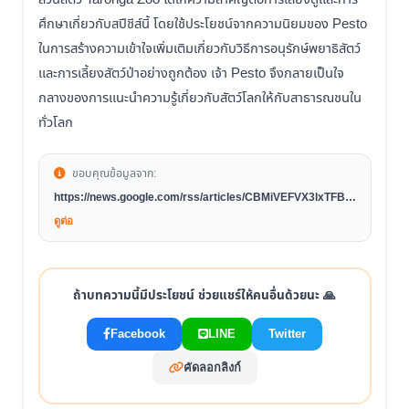
ศึกษาเกี่ยวกับสปีชีส์นี้ โดยใช้ประโยชน์จากความนิยมของ Pesto
ในการสร้างความเข้าใจเพิ่มเติมเกี่ยวกับวิธีการอนุรักษ์พยาธิสัตว์
และการเลี้ยงสัตว์ป่าอย่างถูกต้อง เจ้า Pesto จึงกลายเป็นใจ
กลางของการแนะนำความรู้เกี่ยวกับสัตว์โลกให้กับสาธารณชนใน
ทั่วโลก
ขอบคุณข้อมูลจาก:
https://news.google.com/rss/articles/CBMiVEFVX3lxTFBs
M2k1U1dYc3FQbDQ4TGRGSHhiOFhCZzZ4TVJqX3hmaEp
ดูต่อ
rNXlnSi1xeFB0b2tUalFlXzhoSHMxYk96azAxbmJKM2l0Sn
dTVnZhYWw4RQ?oc=5
ถ้าบทความนี้มีประโยชน์ ช่วยแชร์ให้คนอื่นด้วยนะ 🙏
Facebook
LINE
Twitter
คัดลอกลิงก์