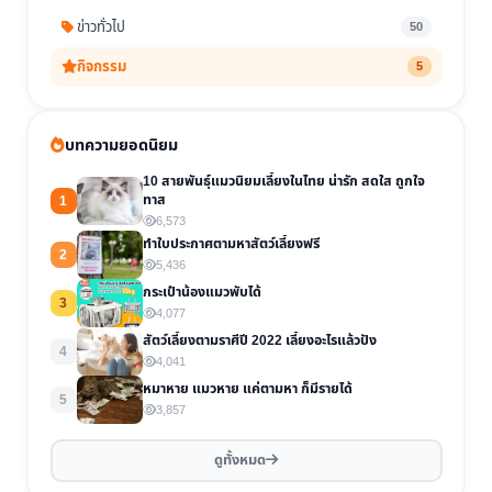
ข่าวทั่วไป
50
กิจกรรม
5
บทความยอดนิยม
10 สายพันธุ์แมวนิยมเลี้ยงในไทย น่ารัก สดใส ถูกใจ
ทาส
1
6,573
ทำใบประกาศตามหาสัตว์เลี้ยงฟรี
2
5,436
กระเป๋าน้องแมวพับได้
3
4,077
สัตว์เลี้ยงตามราศีปี 2022 เลี้ยงอะไรแล้วปัง
4
4,041
หมาหาย แมวหาย แค่ตามหา ก็มีรายได้
5
3,857
ดูทั้งหมด