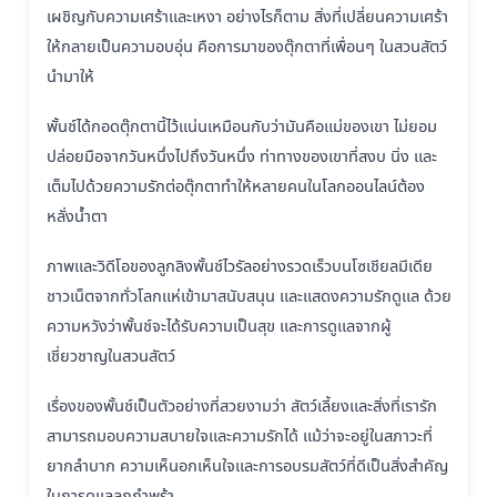
เผชิญกับความเศร้าและเหงา อย่างไรก็ตาม สิ่งที่เปลี่ยนความเศร้า
ให้กลายเป็นความอบอุ่น คือการมาของตุ๊กตาที่เพื่อนๆ ในสวนสัตว์
นำมาให้
พั้นช์ได้กอดตุ๊กตานี้ไว้แน่นเหมือนกับว่ามันคือแม่ของเขา ไม่ยอม
ปล่อยมือจากวันหนึ่งไปถึงวันหนึ่ง ท่าทางของเขาที่สงบ นิ่ง และ
เต็มไปด้วยความรักต่อตุ๊กตาทำให้หลายคนในโลกออนไลน์ต้อง
หลั่งน้ำตา
ภาพและวิดีโอของลูกลิงพั้นช์ไวรัลอย่างรวดเร็วบนโซเชียลมีเดีย
ชาวเน็ตจากทั่วโลกแห่เข้ามาสนับสนุน และแสดงความรักดูแล ด้วย
ความหวังว่าพั้นช์จะได้รับความเป็นสุข และการดูแลจากผู้
เชี่ยวชาญในสวนสัตว์
เรื่องของพั้นช์เป็นตัวอย่างที่สวยงามว่า สัตว์เลี้ยงและสิ่งที่เรารัก
สามารถมอบความสบายใจและความรักได้ แม้ว่าจะอยู่ในสภาวะที่
ยากลำบาก ความเห็นอกเห็นใจและการอบรมสัตว์ที่ดีเป็นสิ่งสำคัญ
ในการดูแลลูกกำพร้า