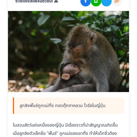
ช่วยแชร์ให้เพื่อนด้วยนะ 🙏
ลูกลิงพั้นช์ถูกแม่ทิ้ง กอดตุ๊กตาหลวม ไวรัลในญี่ปุ่น
ในสวนสัตว์แห่งหนึ่งของญี่ปุ่น มีเรื่องราวที่น่าสัญญาณเกิดขึ้น
เมื่อลูกลิงตัวเล็กชื่อ "พั้นช์" ถูกแม่ของเขาทิ้ง ทำให้เด็กจิ๋วต้อง