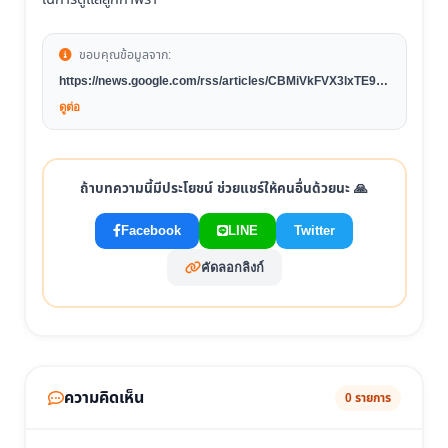
ขอบคุณข้อมูลจาก:
https://news.google.com/rss/articles/CBMiVkFVX3lxTE9w
d0kyeURYS3M5eXJUREJoUHF4VGk1aGc4UndyUEpPb0
ดูต่อ
V2LWRPcW1Yb25vdGR0UnhTd3dKMHAzWHpDZUtUeXVf
SFhVVE1iYUZILXZOLUJn?oc=5
ถ้าบทความนี้มีประโยชน์ ช่วยแชร์ให้คนอื่นด้วยนะ 🙏
Facebook
LINE
Twitter
คัดลอกลิงก์
ความคิดเห็น
0 รายการ