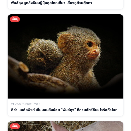
พันช์คุง ลูกลิงหิมะญี่ปุ่นสุดโดดเดี่ยว เลี้ยงดูด้วยตุ๊กตา
อื่นๆ
24/07/2569 07:00
ลิซ่า แบล็คพิงก์ เยี่ยมชมลิงน้อย "พันช์คุง" ที่สวนสัตว์ชิบะ ไวรัลทั่วโลก
อื่นๆ