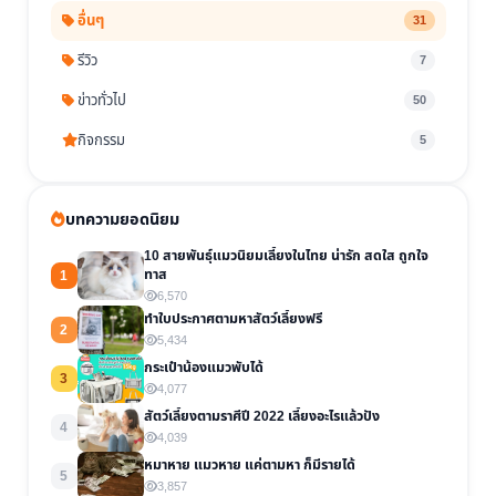
อื่นๆ
31
รีวิว
7
ข่าวทั่วไป
50
กิจกรรม
5
บทความยอดนิยม
10 สายพันธุ์แมวนิยมเลี้ยงในไทย น่ารัก สดใส ถูกใจ
ทาส
1
6,570
ทำใบประกาศตามหาสัตว์เลี้ยงฟรี
2
5,434
กระเป๋าน้องแมวพับได้
3
4,077
สัตว์เลี้ยงตามราศีปี 2022 เลี้ยงอะไรแล้วปัง
4
4,039
หมาหาย แมวหาย แค่ตามหา ก็มีรายได้
5
3,857