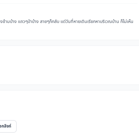
งข้ามบ้าง แถวๆป่าบ้าง สายๆก็กลับ แต่วันที่หายเดินเรียกหาบริเวณบ้าน ก็ไม่เห็น
อกลิงก์