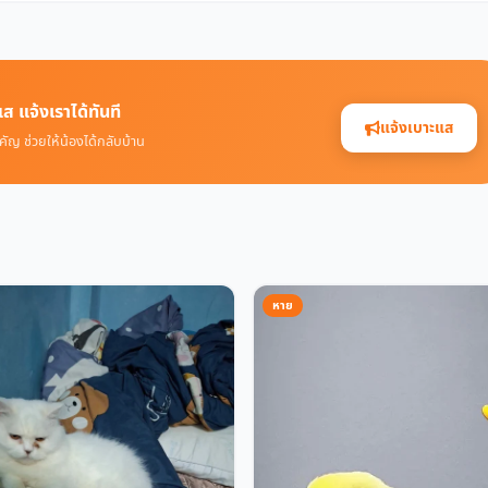
ส แจ้งเราได้ทันที
แจ้งเบาะแส
คัญ ช่วยให้น้องได้กลับบ้าน
หาย