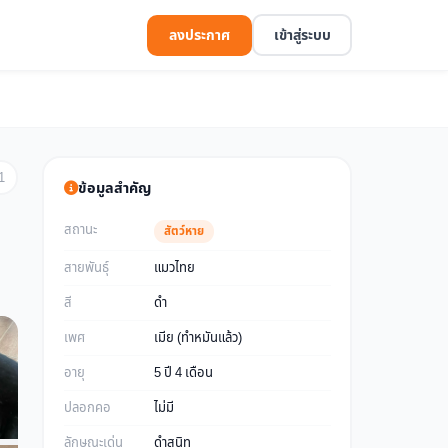
ลงประกาศ
เข้าสู่ระบบ
1
ข้อมูลสำคัญ
สถานะ
สัตว์หาย
สายพันธุ์
แมวไทย
สี
ดำ
เพศ
เมีย (ทำหมันแล้ว)
อายุ
5 ปี 4 เดือน
ปลอกคอ
ไม่มี
ลักษณะเด่น
ดำสนิท