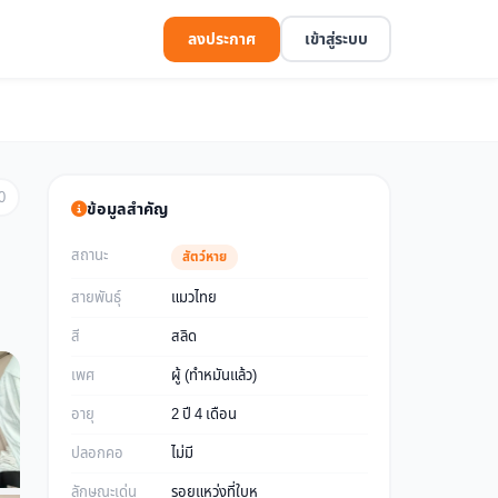
ลงประกาศ
เข้าสู่ระบบ
0
ข้อมูลสำคัญ
สถานะ
สัตว์หาย
สายพันธุ์
แมวไทย
สี
สลิด
เพศ
ผู้ (ทำหมันแล้ว)
อายุ
2 ปี 4 เดือน
ปลอกคอ
ไม่มี
ลักษณะเด่น
รอยแหว่งที่ใบหู