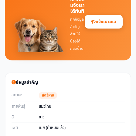
แจ้งเรา
ได้ทันที
ทุกข้อมูล
แจ้งเบาะแส
สำคัญ
ช่วยให้
น้องได้
กลับบ้าน
ข้อมูลสำคัญ
สถานะ
สัตว์หาย
สายพันธุ์
แมวไทย
สี
ขาว
เพศ
เมีย (ทำหมันแล้ว)