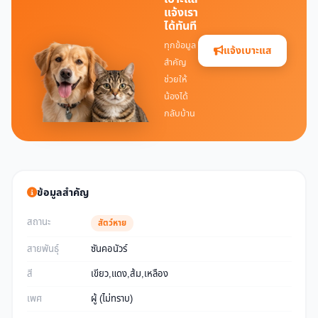
แจ้งเรา
ได้ทันที
ทุกข้อมูล
แจ้งเบาะแส
สำคัญ
ช่วยให้
น้องได้
กลับบ้าน
ข้อมูลสำคัญ
สถานะ
สัตว์หาย
สายพันธุ์
ซันคอนัวร์
สี
เขียว,แดง,ส้ม,เหลือง
เพศ
ผู้ (ไม่ทราบ)