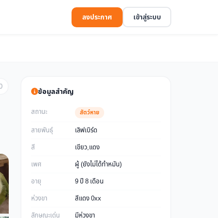
ลงประกาศ
เข้าสู่ระบบ
0
ข้อมูลสำคัญ
สถานะ
สัตว์หาย
สายพันธุ์
เลิฟเบิร์ด
สี
เขียว,แดง
เพศ
ผู้ (ยังไม่ได้ทำหมัน)
อายุ
9 ปี 8 เดือน
ห่วงขา
สีแดง 0xx
ลักษณะเด่น
มีห่วงขา