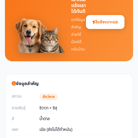
แจ้งเรา
ได้ทันที
ทุกข้อมูล
แจ้งเบาะแส
สำคัญ
ช่วยให้
น้องได้
กลับบ้าน
ข้อมูลสำคัญ
สถานะ
สัตว์หาย
สายพันธุ์
ชิวาวา + ชิสุ
สี
น้ำตาล
เพศ
เมีย (ยังไม่ได้ทำหมัน)