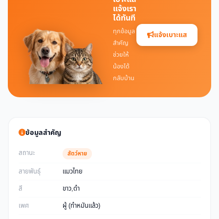
แจ้งเรา
ได้ทันที
ทุกข้อมูล
แจ้งเบาะแส
สำคัญ
ช่วยให้
น้องได้
กลับบ้าน
ข้อมูลสำคัญ
สถานะ
สัตว์หาย
สายพันธุ์
แมวไทย
สี
ขาว,ดำ
เพศ
ผู้ (ทำหมันแล้ว)