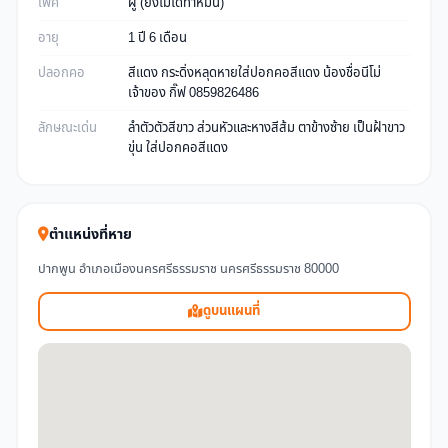
เพศ
ผู้ (ยังไม่ได้ทำหมัน)
อายุ
1 ปี 6 เดือน
ปลอกคอ
สีแดง กระดิ่งหลุดหายใส่ปอกคอสีแดง น้องชื่อนีโม่
เจ้าของ กิ๊ฟ 0859826486
ลักษณะเด่น
ลำตัวตัวสีขาว ส่วนหัวและหางสีส้ม ตาข้างซ้าย เป็นฝ้าขาว
ขุ่น ใส่ปอกคอสีแดง
ตำแหน่งที่หาย
ปากพูน อำเภอเมืองนครศรีธรรมราช นครศรีธรรมราช 80000
ดูบนแผนที่