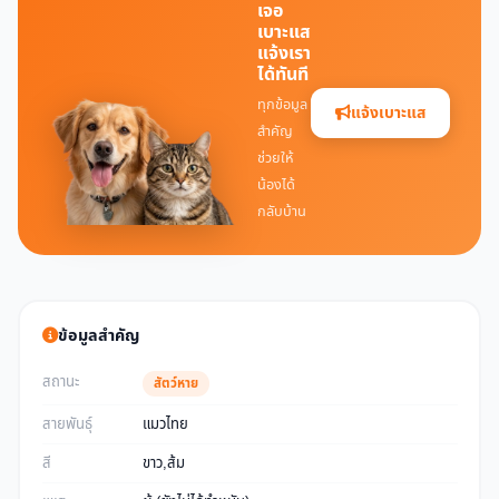
เจอ
เบาะแส
แจ้งเรา
ได้ทันที
ทุกข้อมูล
แจ้งเบาะแส
สำคัญ
ช่วยให้
น้องได้
กลับบ้าน
ข้อมูลสำคัญ
สถานะ
สัตว์หาย
สายพันธุ์
แมวไทย
สี
ขาว,ส้ม