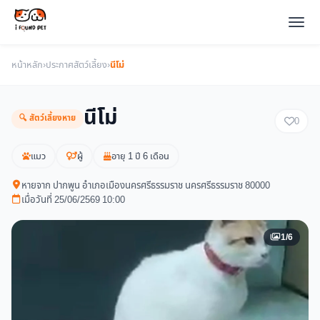
หน้าหลัก
›
ประกาศสัตว์เลี้ยง
›
นีโม่
นีโม่
🔍 สัตว์เลี้ยงหาย
0
แมว
ผู้
อายุ 1 ปี 6 เดือน
หายจาก ปากพูน อำเภอเมืองนครศรีธรรมราช นครศรีธรรมราช 80000
เมื่อวันที่ 25/06/2569 10:00
1/6