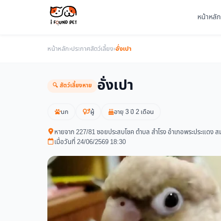
หน้าหลัก
หน้าหลัก
›
ประกาศสัตว์เลี้ยง
›
อั่งเปา
อั่งเปา
🔍 สัตว์เลี้ยงหาย
นก
ผู้
อายุ 3 ปี 2 เดือน
หายจาก 227/81 ซอยประสบโชค ตำบล สำโรง อำเภอพระประแดง ส
เมื่อวันที่ 24/06/2569 18:30