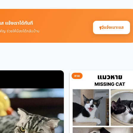
ส แจ้งเราได้ทันที
แจ้งเบาะแส
คัญ ช่วยให้น้องได้กลับบ้าน
หาย