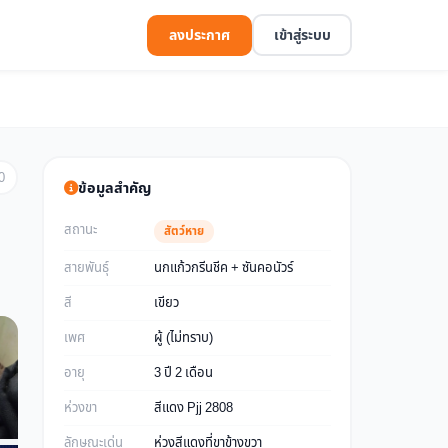
ลงประกาศ
เข้าสู่ระบบ
0
ข้อมูลสำคัญ
สถานะ
สัตว์หาย
สายพันธุ์
นกแก้วกรีนชีค + ซันคอนัวร์
สี
เขียว
เพศ
ผู้ (ไม่ทราบ)
อายุ
3 ปี 2 เดือน
ห่วงขา
สีแดง Pjj 2808
ลักษณะเด่น
ห่วงสีแดงที่ขาข้างขวา