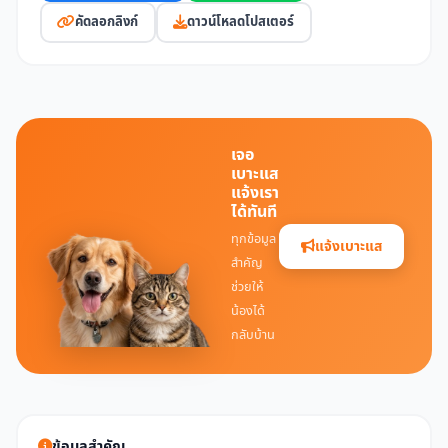
คัดลอกลิงก์
ดาวน์โหลดโปสเตอร์
เจอ
เบาะแส
แจ้งเรา
ได้ทันที
ทุกข้อมูล
แจ้งเบาะแส
สำคัญ
ช่วยให้
น้องได้
กลับบ้าน
ข้อมูลสำคัญ