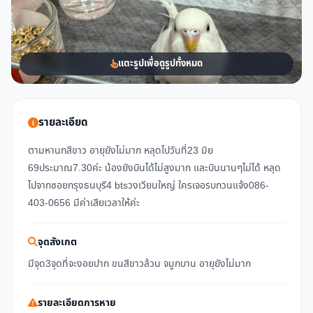
แตะรูปเพื่อดูรูปทั้งหมด
รายละเอียด
ตามหานกสีขาว อายุยังไม่มาก หลุดไปวันที่23 มิย
69ประมาณ7.30ค่ะ น้องยังบินได้ไม่สูงมาก และบินนานๆไม่ได้ หลุด
ไปจากซอยกรุงธนบุรี4 btsวงเวียนใหญ่ ใครเจอรบกวนแจ้ง086-
403-0656 มีค่าเสียเวลาให้ค่ะ
จุดสังเกต
มีจุด3จุดที่จะงอยปาก ขนสีขาวล้วน จมูกบาน อายุยังไม่มาก
รายละเอียดการหาย