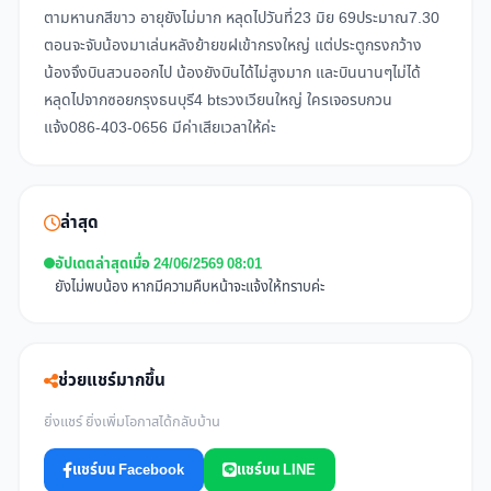
ตามหานกสีขาว อายุยังไม่มาก หลุดไปวันที่23 มิย 69ประมาณ7.30
ตอนจะจับน้องมาเล่นหลังย้ายขฝเข้ากรงใหญ่ แต่ประตูกรงกว้าง
น้องจึงบินสวนออกไป น้องยังบินได้ไม่สูงมาก และบินนานๆไม่ได้
หลุดไปจากซอยกรุงธนบุรี4 btsวงเวียนใหญ่ ใครเจอรบกวน
แจ้ง086-403-0656 มีค่าเสียเวลาให้ค่ะ
ล่าสุด
อัปเดตล่าสุดเมื่อ 24/06/2569 08:01
ยังไม่พบน้อง หากมีความคืบหน้าจะแจ้งให้ทราบค่ะ
ช่วยแชร์มากขึ้น
ยิ่งแชร์ ยิ่งเพิ่มโอกาสได้กลับบ้าน
แชร์บน Facebook
แชร์บน LINE