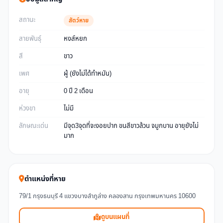
สถานะ
สัตว์หาย
สายพันธุ์
หงส์หยก
สี
ขาว
เพศ
ผู้ (ยังไม่ได้ทำหมัน)
อายุ
0 ปี 2 เดือน
ห่วงขา
ไม่มี
ลักษณะเด่น
มีจุด3จุดที่จะงอยปาก ขนสีขาวล้วน จมูกบาน อายุยังไม่
มาก
ตำแหน่งที่หาย
79/1 กรุงธนบุรี 4 แขวงบางลำภูล่าง คลองสาน กรุงเทพมหานคร 10600
ดูบนแผนที่