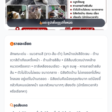
แตะรูปเพื่อดูรูปทั้งหมด
รายละเอียด
ลักษณะเด่น - แมวสามสี (ขาว-ส้ม-ดำ) ใบหน้าแบ่งสีขัดเจน - ด้าน
ขวาสีดำเกือบครึ่งหน้า - ด้านซ้ายสีส้ม • มีสีส้มบริเวณปากคล้าย
หนวดหรือเครา • ตาลีเหลืองอมเขียว - จมูก ชมพู - หางลายดำสลับ
ส้ม • ตัวไม่อ้วนไม่ผอม ขนาดกลาง - นิสัยติดบ้าน ไม่เคยออกไปไหน
ไกลเลย อยู่แต่ในบ้านตลอด - นิสัยเด่นคือน้องคุยเก่งมาก แต่น้องขี้
กลัวกับคนแปลกหน้า และกลัวหมามากๆ เสียงดัง (มักร้องเวลาหิว
หรือเรียกหา)
จุดสังเกต