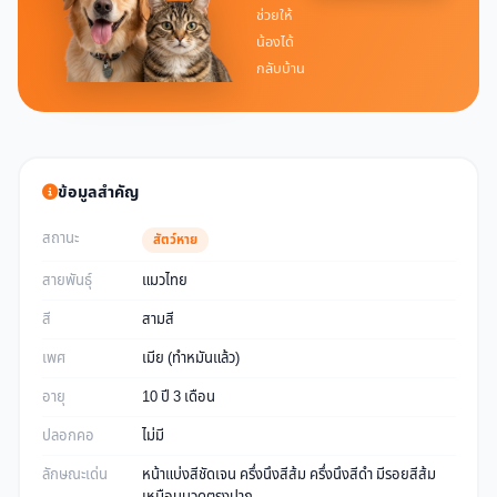
ช่วยให้
น้องได้
กลับบ้าน
ข้อมูลสำคัญ
สถานะ
สัตว์หาย
สายพันธุ์
แมวไทย
สี
สามสี
เพศ
เมีย (ทำหมันแล้ว)
อายุ
10 ปี 3 เดือน
ปลอกคอ
ไม่มี
ลักษณะเด่น
หน้าแบ่งสีชัดเจน ครึ่งนึงสีส้ม ครึ่งนึงสีดำ มีรอยสีส้ม
เหมือนนวดตรงปาก