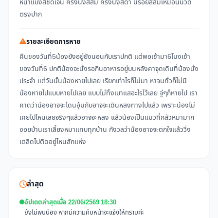
หน้าแบ่งสีชัดเจน ครึ่งนึงสีส้ม ครึ่งนึงสีดำ มีรอยสีส้มเหมือนนวด
ตรงปาก
รายละเอียดการหาย
คืนของวันที่5น้องยังอยู่ยังนอนกับเราปกติ แต่พอเช้ามา6โมงเช้า
ของวันที่6 ปกติน้องจะนั่งรอกินอาหารอยู่บนหลังคาจุดเดิมที่น้องนั่ง
ประจำ แต่วันนั้นน้องหายไปเลย เรียกเท่าไรก็ไม่มา หาจนทั่วก็ไม่มี
น้องหายไปแบบหายไปเลย แบบไม่ทิ้งเบาแสอะไรไว้เลย จู่ๆก็หายไป เรา
คาดว่าน้องอาจจะโดนอุ้มกับอาจจะเดินหลงทางไปแล้ว เพราะน้องไม่
เคยไปไหนเลยจริงๆแล้วอาจจะหลง แล้วน้องเป็นแมวที่กลัวหมามาก
ซอยบ้านเราเลี้ยงหมาแทบทุกบ้าน กังวลว่าน้องอาจจะตกใจแล้ววิ่ง
เตลิดไปติดอยู่ไหนสักแห่ง
ล่าสุด
อัปเดตล่าสุดเมื่อ 22/06/2569 18:30
ยังไม่พบน้อง หากมีความคืบหน้าจะแจ้งให้ทราบค่ะ