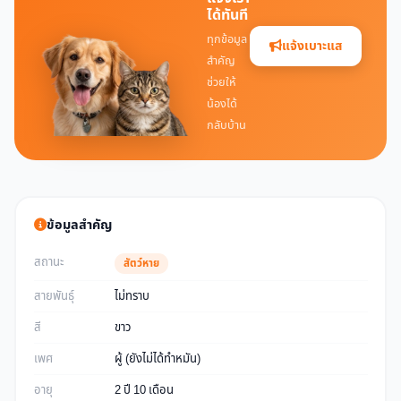
ได้ทันที
ทุกข้อมูล
แจ้งเบาะแส
สำคัญ
ช่วยให้
น้องได้
กลับบ้าน
ข้อมูลสำคัญ
สถานะ
สัตว์หาย
สายพันธุ์
ไม่ทราบ
สี
ขาว
เพศ
ผู้ (ยังไม่ได้ทำหมัน)
อายุ
2 ปี 10 เดือน