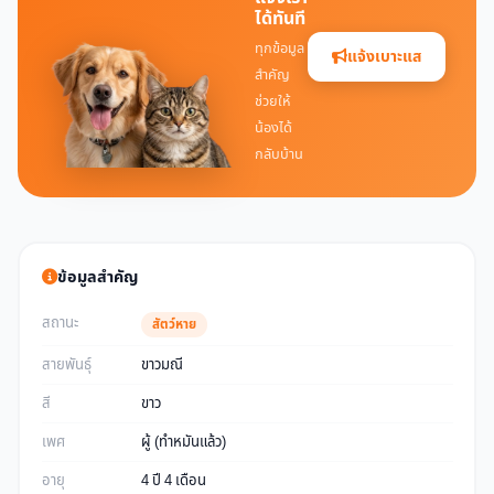
ได้ทันที
ทุกข้อมูล
แจ้งเบาะแส
สำคัญ
ช่วยให้
น้องได้
กลับบ้าน
ข้อมูลสำคัญ
สถานะ
สัตว์หาย
สายพันธุ์
ขาวมณี
สี
ขาว
เพศ
ผู้ (ทำหมันแล้ว)
อายุ
4 ปี 4 เดือน