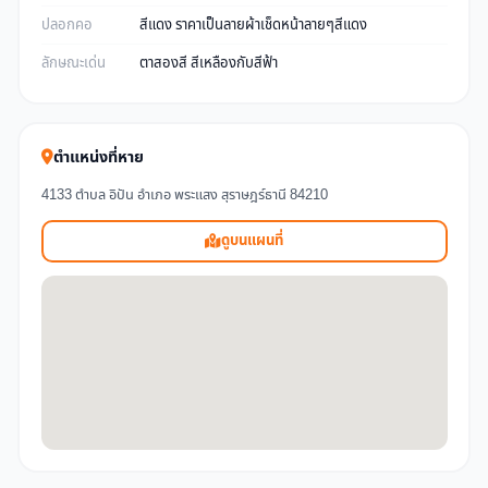
ปลอกคอ
สีแดง ราคาเป็นลายผ้าเช็ดหน้าลายๆสีแดง
ลักษณะเด่น
ตาสองสี สีเหลืองกับสีฟ้า
ตำแหน่งที่หาย
4133 ตำบล อิปัน อำเภอ พระแสง สุราษฎร์ธานี 84210
ดูบนแผนที่