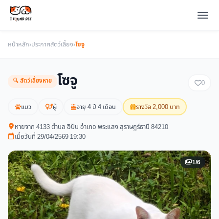
หน้าหลัก
›
ประกาศสัตว์เลี้ยง
›
โซจู
โซจู
🔍 สัตว์เลี้ยงหาย
0
แมว
ผู้
อายุ 4 ปี 4 เดือน
รางวัล 2,000 บาท
หายจาก 4133 ตำบล อิปัน อำเภอ พระแสง สุราษฎร์ธานี 84210
เมื่อวันที่ 29/04/2569 19:30
1/6