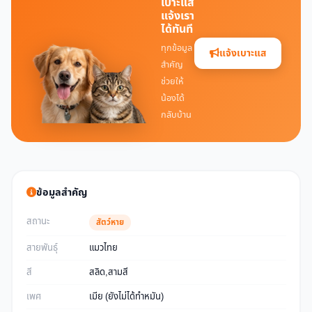
เบาะแส
แจ้งเรา
ได้ทันที
ทุกข้อมูล
แจ้งเบาะแส
สำคัญ
ช่วยให้
น้องได้
กลับบ้าน
ข้อมูลสำคัญ
สถานะ
สัตว์หาย
สายพันธุ์
แมวไทย
สี
สลิด,สามสี
เพศ
เมีย (ยังไม่ได้ทำหมัน)