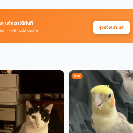
ส แจ้งเราได้ทันที
แจ้งเบาะแส
คัญ ช่วยให้น้องได้กลับบ้าน
หาย