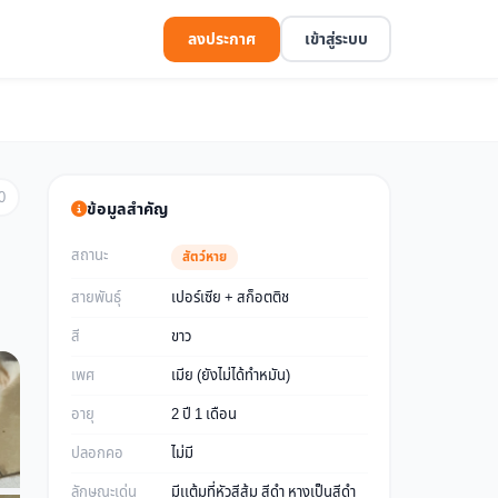
ลงประกาศ
เข้าสู่ระบบ
0
ข้อมูลสำคัญ
สถานะ
สัตว์หาย
สายพันธุ์
เปอร์เซีย + สก็อตติช
สี
ขาว
เพศ
เมีย (ยังไม่ได้ทำหมัน)
อายุ
2 ปี 1 เดือน
ปลอกคอ
ไม่มี
ลักษณะเด่น
มีเเต้มที่หัวสีส้ม สีดำ หางเป็นสีดำ