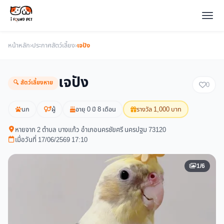
หน้าหลัก
›
ประกาศสัตว์เลี้ยง
›
เจปัง
เจปัง
🔍 สัตว์เลี้ยงหาย
0
นก
ผู้
อายุ 0 ปี 8 เดือน
รางวัล 1,000 บาท
หายจาก 2 ตำบล บางแก้ว อำเภอนครชัยศรี นครปฐม 73120
เมื่อวันที่ 17/06/2569 17:10
1/6