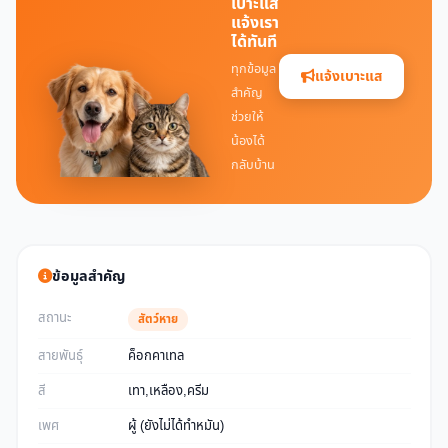
เบาะแส
แจ้งเรา
ได้ทันที
ทุกข้อมูล
แจ้งเบาะแส
สำคัญ
ช่วยให้
น้องได้
กลับบ้าน
ข้อมูลสำคัญ
สถานะ
สัตว์หาย
สายพันธุ์
ค็อกคาเทล
สี
เทา,เหลือง,ครีม
เพศ
ผู้ (ยังไม่ได้ทำหมัน)