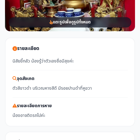
แตะรูปเพื่อดูรูปทั้งหมด
รายละเอียด
นิสัยขี้กลัว น้องรู้ว่าตัวเองชื่อมีสุขค่ะ
จุดสังเกต
ตัวสีขาวดำ บริเวณหางสีดี มีรอยปานดำที่หูขวา
รายละเอียดการหาย
น้องอาจติดรถไปค่ะ