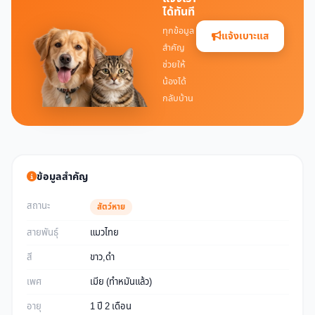
ได้ทันที
ทุกข้อมูล
แจ้งเบาะแส
สำคัญ
ช่วยให้
น้องได้
กลับบ้าน
ข้อมูลสำคัญ
สถานะ
สัตว์หาย
สายพันธุ์
แมวไทย
สี
ขาว,ดำ
เพศ
เมีย (ทำหมันแล้ว)
อายุ
1 ปี 2 เดือน