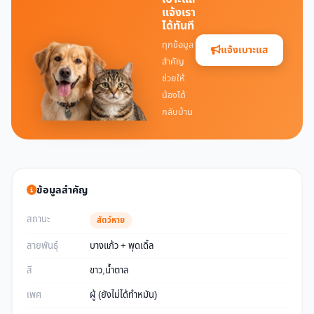
แจ้งเรา
ได้ทันที
ทุกข้อมูล
แจ้งเบาะแส
สำคัญ
ช่วยให้
น้องได้
กลับบ้าน
ข้อมูลสำคัญ
สถานะ
สัตว์หาย
สายพันธุ์
บางแก้ว + พุดเดิ้ล
สี
ขาว,น้ำตาล
เพศ
ผู้ (ยังไม่ได้ทำหมัน)