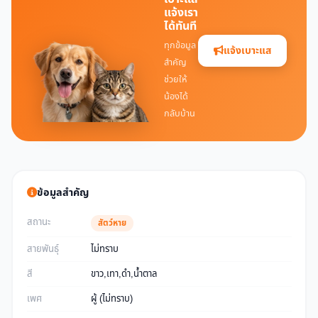
แจ้งเรา
ได้ทันที
ทุกข้อมูล
แจ้งเบาะแส
สำคัญ
ช่วยให้
น้องได้
กลับบ้าน
ข้อมูลสำคัญ
สถานะ
สัตว์หาย
สายพันธุ์
ไม่ทราบ
สี
ขาว,เทา,ดำ,น้ำตาล
เพศ
ผู้ (ไม่ทราบ)