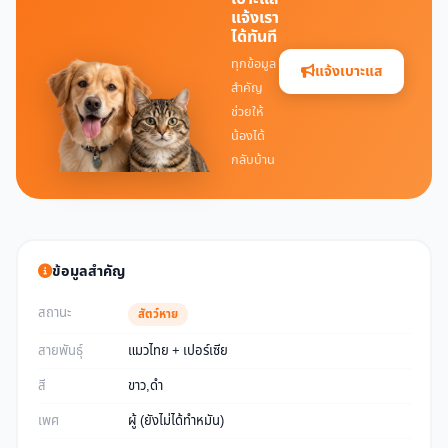
แจ้งเรา
ได้ทันที
ทุกข้อมูล
แจ้งเบาะแส
สำคัญ
ช่วยให้
น้องได้
กลับบ้าน
ข้อมูลสำคัญ
สถานะ
สัตว์หาย
สายพันธุ์
แมวไทย + เปอร์เซีย
สี
ขาว,ดำ
เพศ
ผู้ (ยังไม่ได้ทำหมัน)