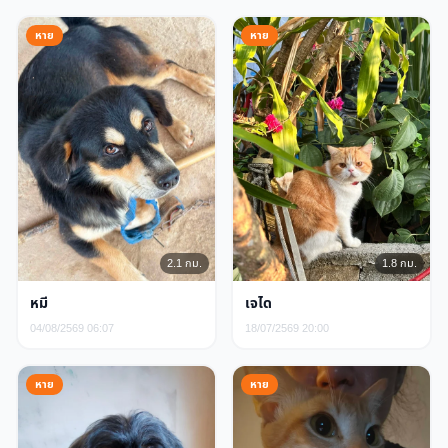
หาย
หาย
2.1 กม.
1.8 กม.
หมี
เจได
04/08/2569 06:07
18/07/2569 20:00
หาย
หาย