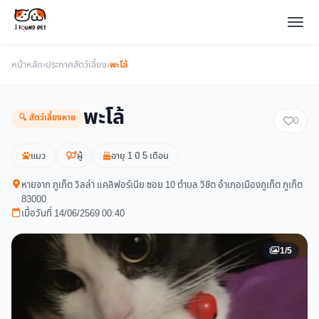
หน้าหลัก
›
ประกาศสัตว์เลี้ยง
›
พะโล้
พะโล้
🔍 สัตว์เลี้ยงหาย
0
แมว
ผู้
อายุ 1 ปี 5 เดือน
หายจาก ภูเก็ต วิลล่า แคลิฟอร์เนีย ซอย 10 ตำบล วิชิต อำเภอเมืองภูเก็ต ภูเก็ต
83000
เมื่อวันที่ 14/06/2569 00:40
1/5