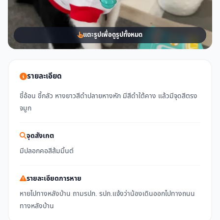
แตะรูปเพื่อดูรูปทั้งหมด
รายละเอียด
ขี้อ้อน ขี้กลัว หางยาวสีดำปลายหางหัก มีสีดำใต้คาง แล้วมีจุดสีตรง
จมูก
จุดสังเกต
มีปลอกคอสีส้มมิ้นต์
รายละเอียดการหาย
หายไปทางหลังบ้าน ถามรปภ. รปภ.แจ้งว่าน้องเดินออกไปทางถนน
ทางหลังบ้าน