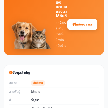
เจอ
เบาะแส
แจ้งเรา
ได้ทันที
ทุกข้อมูล
แจ้งเบาะแส
สำคัญ
ช่วยให้
น้องได้
กลับบ้าน
ข้อมูลสำคัญ
สถานะ
สัตว์หาย
สายพันธุ์
ไม่ทราบ
สี
ดำ,ขาว