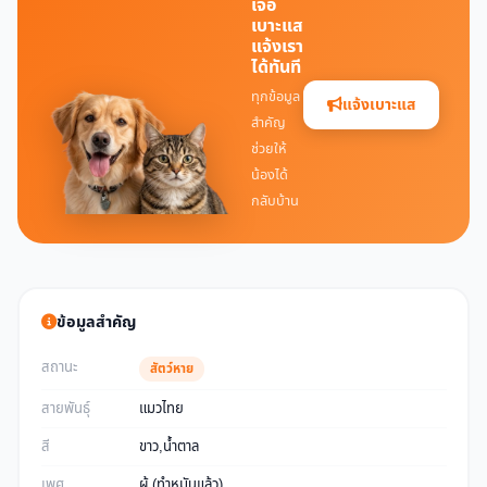
เจอ
เบาะแส
แจ้งเรา
ได้ทันที
ทุกข้อมูล
แจ้งเบาะแส
สำคัญ
ช่วยให้
น้องได้
กลับบ้าน
ข้อมูลสำคัญ
สถานะ
สัตว์หาย
สายพันธุ์
แมวไทย
สี
ขาว,น้ำตาล
เพศ
ผู้ (ทำหมันแล้ว)