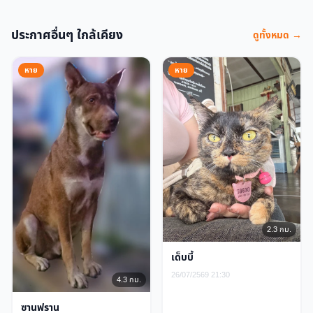
ประกาศอื่นๆ ใกล้เคียง
ดูทั้งหมด →
หาย
หาย
2.3 กม.
เด็บบี้
26/07/2569 21:30
4.3 กม.
ซานฟราน