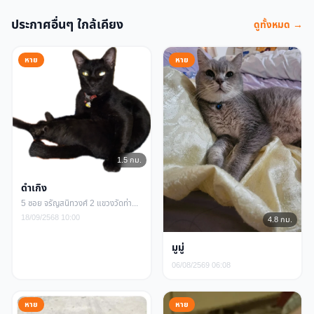
ประกาศอื่นๆ ใกล้เคียง
ดูทั้งหมด →
หาย
หาย
1.5 กม.
ดำเกิง
5 ซอย จรัญสนิทวงศ์ 2 แขวงวัดท่าพระ เขตบางกอกใหญ่ กรุงเทพมหานคร
18/09/2568 10:00
4.8 กม.
มูมู่
06/08/2569 06:08
หาย
หาย