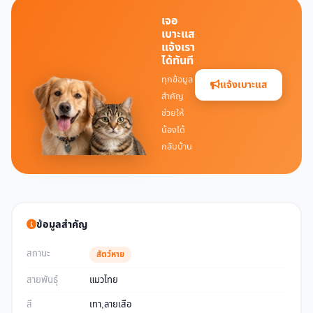
เจอ
เบาะแส
แจ้งเรา
ได้ทันที
ทุกข้อมูล
แจ้งเบาะแส
สำคัญ
ช่วยให้
น้องได้
กลับบ้าน
ข้อมูลสำคัญ
สถานะ
สัตว์หาย
สายพันธุ์
แมวไทย
สี
เทา,ลายเสือ