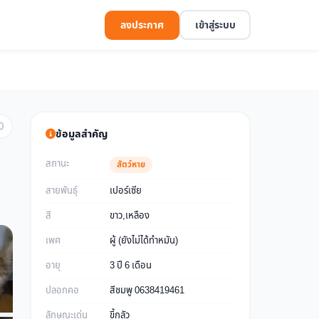
ลงประกาศ
เข้าสู่ระบบ
0
ข้อมูลสำคัญ
สถานะ
สัตว์หาย
สายพันธุ์
เปอร์เซีย
สี
ขาว,เหลือง
เพศ
ผู้ (ยังไม่ได้ทำหมัน)
อายุ
3 ปี 6 เดือน
ปลอกคอ
สีชมพู 0638419461
ลักษณะเด่น
ขี้กลัว