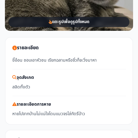
แตะรูปเพื่อดูรูปทั้งหมด
รายละเอียด
ขี้อ้อน ชอบเอาหัวชน เรียกฉลามหรือจิ๋วก็จะวิ่งมาหา
จุดสังเกต
สลิดทั้งตัว
รายละเอียดการหาย
หายไปจากบ้านไม่แน่ใจโดนแมวจรไล่กัดรึป่าว