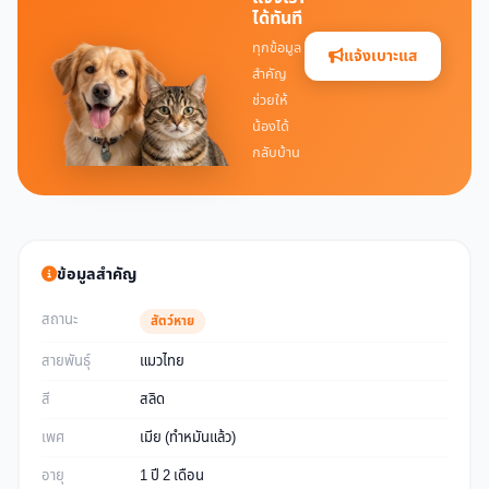
ได้ทันที
ทุกข้อมูล
แจ้งเบาะแส
สำคัญ
ช่วยให้
น้องได้
กลับบ้าน
ข้อมูลสำคัญ
สถานะ
สัตว์หาย
สายพันธุ์
แมวไทย
สี
สลิด
เพศ
เมีย (ทำหมันแล้ว)
อายุ
1 ปี 2 เดือน