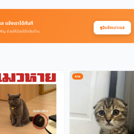
ส แจ้งเราได้ทันที
แจ้งเบาะแส
คัญ ช่วยให้น้องได้กลับบ้าน
หาย