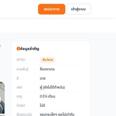
ลงประกาศ
เข้าสู่ระบบ
0
ข้อมูลสำคัญ
สถานะ
สัตว์หาย
สายพันธุ์
ค็อกคาเทล
สี
นวล
เพศ
ผู้ (ยังไม่ได้ทำหมัน)
อายุ
0 ปี 6 เดือน
ห่วงขา
ไม่มี
ลักษณะเด่น
รูจมูกจะเล็กๆ และไม่เท่ากัน