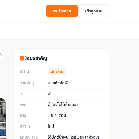
ลงประกาศ
เข้าสู่ระบบ
0
ข้อมูลสำคัญ
สถานะ
สัตว์หาย
สายพันธุ์
นกแก้วฟอพัส
สี
ฟ้า
เพศ
ผู้ (ยังไม่ได้ทำหมัน)
อายุ
1 ปี 4 เดือน
ห่วงขา
ไม่มี
ลักษณะเด่น
ใต้ปีกสีน้ำเงิน หัวสีเขียว ใส่ห่วงขา