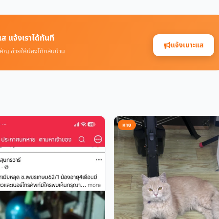
ส แจ้งเราได้ทันที
แจ้งเบาะแส
คัญ ช่วยให้น้องได้กลับบ้าน
หาย