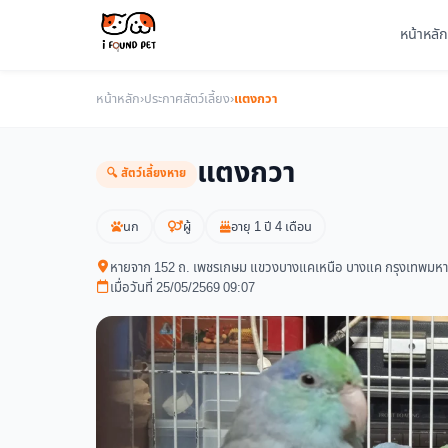
หน้าหลัก
หน้าหลัก
›
ประกาศสัตว์เลี้ยง
›
แตงกวา
แตงกวา
🔍 สัตว์เลี้ยงหาย
นก
ผู้
อายุ 1 ปี 4 เดือน
หายจาก 152 ถ. เพชรเกษม แขวงบางแคเหนือ บางแค กรุงเทพมห
เมื่อวันที่ 25/05/2569 09:07