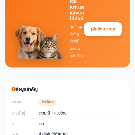
เจอ
เบาะแส
แจ้งเรา
ได้ทันที
ทุกข้อมูล
แจ้งเบาะแส
สำคัญ
ช่วยให้
น้องได้
กลับบ้าน
ข้อมูลสำคัญ
สถานะ
สัตว์หาย
สายพันธุ์
ขาวมณี + แมวไทย
สี
ขาว
เพศ
ผู้ (ยังไม่ได้ทำหมัน)