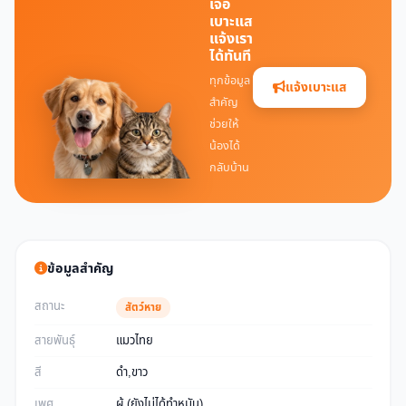
เจอ
เบาะแส
แจ้งเรา
ได้ทันที
ทุกข้อมูล
แจ้งเบาะแส
สำคัญ
ช่วยให้
น้องได้
กลับบ้าน
ข้อมูลสำคัญ
สถานะ
สัตว์หาย
สายพันธุ์
แมวไทย
สี
ดำ,ขาว
เพศ
ผู้ (ยังไม่ได้ทำหมัน)