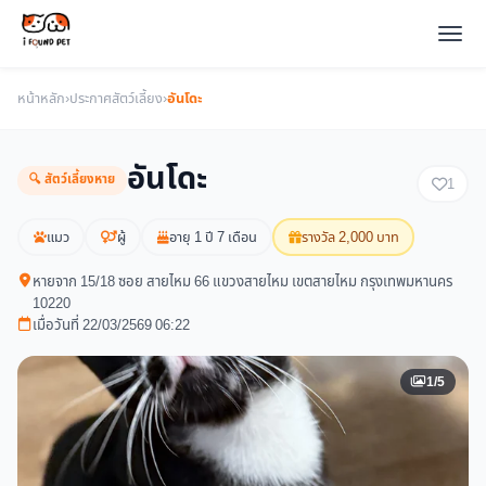
หน้าหลัก
›
ประกาศสัตว์เลี้ยง
›
อันโดะ
อันโดะ
🔍 สัตว์เลี้ยงหาย
1
แมว
ผู้
อายุ 1 ปี 7 เดือน
รางวัล 2,000 บาท
หายจาก 15/18 ซอย สายไหม 66 แขวงสายไหม เขตสายไหม กรุงเทพมหานคร
10220
เมื่อวันที่ 22/03/2569 06:22
1/5