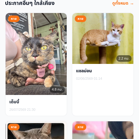
ประกาศอื่นๆ ใกล้เคียง
ดูทั้งหมด →
หาย
หาย
2.2 กม.
แซลม่อน
02/06/2569 01:14
4.8 กม.
เด็บบี้
26/07/2569 21:30
หาย
หาย