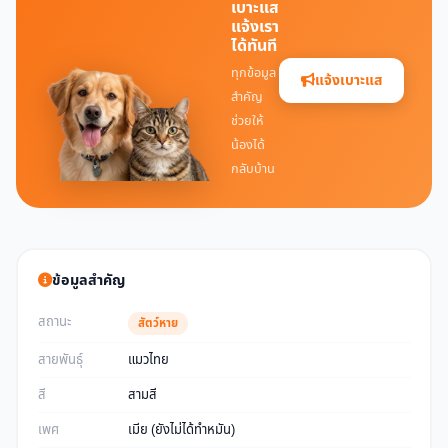
เบาะแส
แจ้งเรา
ได้ทันที
ทุกข้อมูล
แจ้งเบาะแส
สำคัญ
ช่วยให้
น้องได้
กลับบ้าน
ข้อมูลสำคัญ
สถานะ
สัตว์หาย
สายพันธุ์
แมวไทย
สี
สามสี
เพศ
เมีย (ยังไม่ได้ทำหมัน)