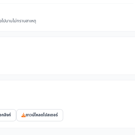
ายไปนานไม่ทราบสาเหตุ
อกลิงก์
ดาวน์โหลดโปสเตอร์