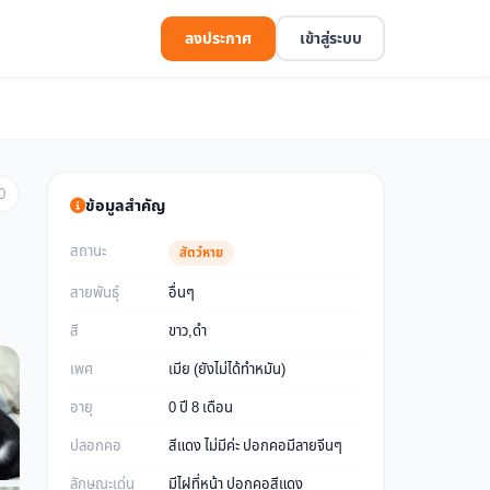
ลงประกาศ
เข้าสู่ระบบ
0
ข้อมูลสำคัญ
สถานะ
สัตว์หาย
สายพันธุ์
อื่นๆ
สี
ขาว,ดำ
เพศ
เมีย (ยังไม่ได้ทำหมัน)
อายุ
0 ปี 8 เดือน
ปลอกคอ
สีแดง ไม่มีค่ะ ปอกคอมีลายจีนๆ
ลักษณะเด่น
มีไฝที่หน้า ปอกคอสีแดง