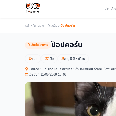
หน้าหลัก
หน้าหลัก
›
ประกาศสัตว์เลี้ยง
›
ป๊อปคอร์น
ป๊อปคอร์น
🔍 สัตว์เลี้ยงหาย
แมว
เมีย
อายุ 0 ปี 8 เดือน
หายจาก 40 ถ. บางแสนสาย2ซอย4 ตำบลแสนสุข อำเภอเมืองชลบุรี
เมื่อวันที่ 11/05/2569 18:46