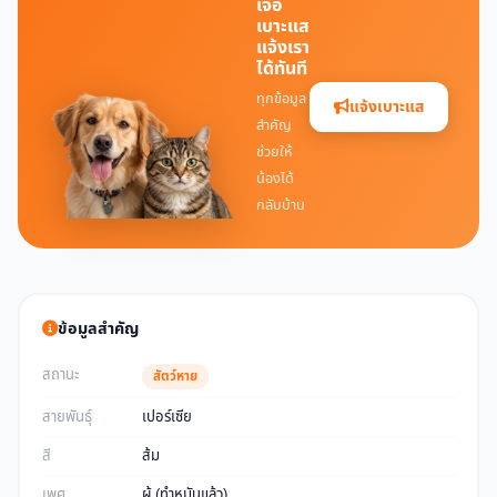
เจอ
เบาะแส
แจ้งเรา
ได้ทันที
ทุกข้อมูล
แจ้งเบาะแส
สำคัญ
ช่วยให้
น้องได้
กลับบ้าน
ข้อมูลสำคัญ
สถานะ
สัตว์หาย
สายพันธุ์
เปอร์เซีย
สี
ส้ม
เพศ
ผู้ (ทำหมันแล้ว)