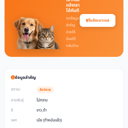
แจ้งเรา
ได้ทันที
ทุกข้อมูล
แจ้งเบาะแส
สำคัญ
ช่วยให้
น้องได้
กลับบ้าน
ข้อมูลสำคัญ
สถานะ
สัตว์หาย
สายพันธุ์
ไม่ทราบ
สี
ขาว,ดำ
เพศ
เมีย (ทำหมันแล้ว)