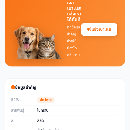
เจอ
เบาะแส
แจ้งเรา
ได้ทันที
ทุกข้อมูล
แจ้งเบาะแส
สำคัญ
ช่วยให้
น้องได้
กลับบ้าน
ข้อมูลสำคัญ
สถานะ
สัตว์หาย
สายพันธุ์
ไม่ทราบ
สี
สลิด