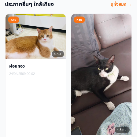
ประกาศอื่นๆ ใกล้เคียง
ดูทั้งหมด →
หาย
หาย
4 กม.
ฝอยทอว
24/04/2569 00:02
4.8 กม.