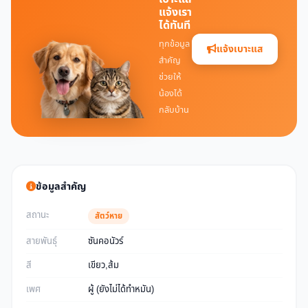
แจ้งเรา
ได้ทันที
ทุกข้อมูล
แจ้งเบาะแส
สำคัญ
ช่วยให้
น้องได้
กลับบ้าน
ข้อมูลสำคัญ
สถานะ
สัตว์หาย
สายพันธุ์
ซันคอนัวร์
สี
เขียว,ส้ม
เพศ
ผู้ (ยังไม่ได้ทำหมัน)