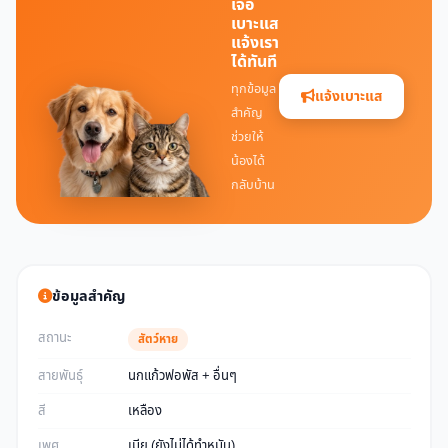
เจอ
เบาะแส
แจ้งเรา
ได้ทันที
ทุกข้อมูล
แจ้งเบาะแส
สำคัญ
ช่วยให้
น้องได้
กลับบ้าน
ข้อมูลสำคัญ
สถานะ
สัตว์หาย
สายพันธุ์
นกแก้วฟอพัส + อื่นๆ
สี
เหลือง
เพศ
เมีย (ยังไม่ได้ทำหมัน)