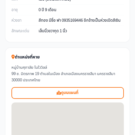
อายุ
0 ปี 9 เดือน
ห่วงขา
สีทอง มีชื่อ ฟา 0935169446 อีกข้างเป็นห่วงเปิดสีเงิน
ลักษณะเด่น
เล็บนิ้วขวากุด 1 นิ้ว
ตำแหน่งที่หาย
หมู่บ้านศุภาลัย โนโววิลล์
99 ซ. มิตรภาพ 19 ตำบลในเมือง อำเภอเมืองนครราชสีมา นครราชสีมา
30000 ประเทศไทย
ดูบนแผนที่