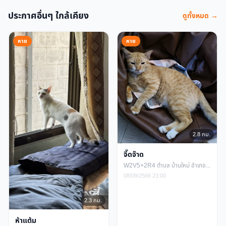
ประกาศอื่นๆ ใกล้เคียง
ดูทั้งหมด →
หาย
หาย
2.8 กม.
จี๊ดจ๊าด
W2V5+2R4 ตำบล บ้านใหม่ อำเภอเมืองนครราชสีมา นครราชสีมา
08/09/2566 23:00
2.3 กม.
ห้าแต้ม