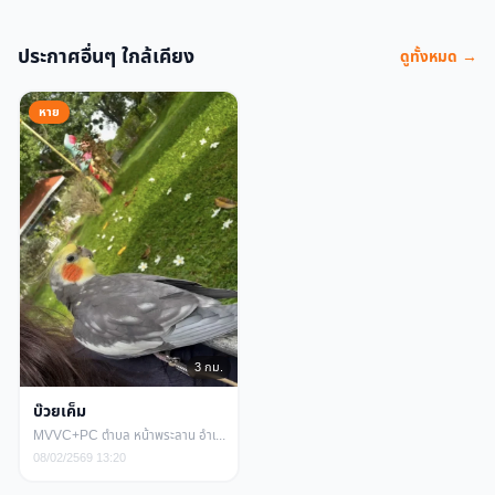
ประกาศอื่นๆ ใกล้เคียง
ดูทั้งหมด →
หาย
3 กม.
บ๊วยเค็ม
MVVC+PC ตำบล หน้าพระลาน อำเภอเฉลิมพระเกียรติ ส
08/02/2569 13:20