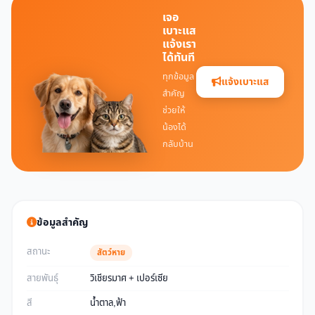
เจอ
เบาะแส
แจ้งเรา
ได้ทันที
ทุกข้อมูล
แจ้งเบาะแส
สำคัญ
ช่วยให้
น้องได้
กลับบ้าน
ข้อมูลสำคัญ
สถานะ
สัตว์หาย
สายพันธุ์
วิเชียรมาศ + เปอร์เซีย
สี
น้ำตาล,ฟ้า