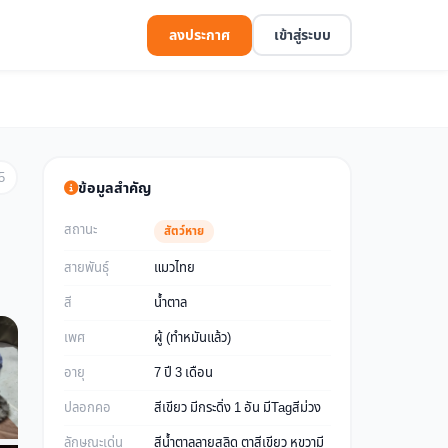
ลงประกาศ
เข้าสู่ระบบ
5
ข้อมูลสำคัญ
สถานะ
สัตว์หาย
สายพันธุ์
แมวไทย
สี
น้ำตาล
เพศ
ผู้ (ทำหมันแล้ว)
อายุ
7 ปี 3 เดือน
ปลอกคอ
สีเขียว มีกระดิ่ง 1 อัน มีTagสีม่วง
ลักษณะเด่น
สีน้ำตาลลายสลิด ตาสีเขียว หูขวามี