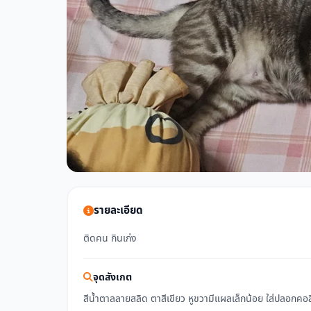
รายละเอียด
ติดคน กินเก่ง
จุดสังเกต
สีน้ำตาลลายสลิด ตาสีเขียว หูขวามีแผลเล็กน้อย ใส่ปลอกคอสี