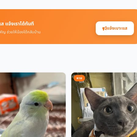
ส แจ้งเราได้ทันที
แจ้งเบาะแส
คัญ ช่วยให้น้องได้กลับบ้าน
หาย