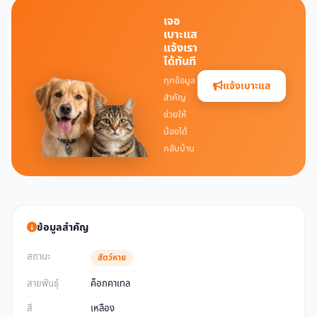
เจอ
เบาะแส
แจ้งเรา
ได้ทันที
ทุกข้อมูล
แจ้งเบาะแส
สำคัญ
ช่วยให้
น้องได้
กลับบ้าน
ข้อมูลสำคัญ
สถานะ
สัตว์หาย
สายพันธุ์
ค็อกคาเทล
สี
เหลือง