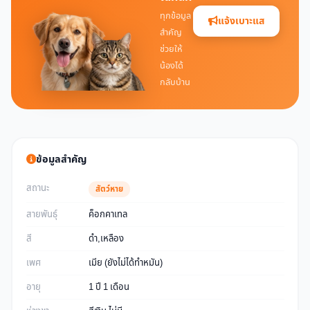
ทุกข้อมูล
แจ้งเบาะแส
สำคัญ
ช่วยให้
น้องได้
กลับบ้าน
ข้อมูลสำคัญ
สถานะ
สัตว์หาย
สายพันธุ์
ค็อกคาเทล
สี
ดำ,เหลือง
เพศ
เมีย (ยังไม่ได้ทำหมัน)
อายุ
1 ปี 1 เดือน