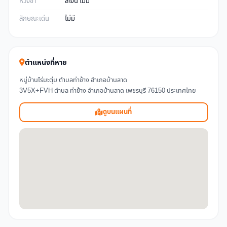
ห่วงขา
สีเงิน ไม่มี
ลักษณะเด่น
ไม่มี
ตำแหน่งที่หาย
หมู่บ้านไร่มะตุ่ม ตำบลท่าช้าง อำเภอบ้านลาด
3V5X+FVH ตำบล ท่าช้าง อำเภอบ้านลาด เพชรบุรี 76150 ประเทศไทย
ดูบนแผนที่