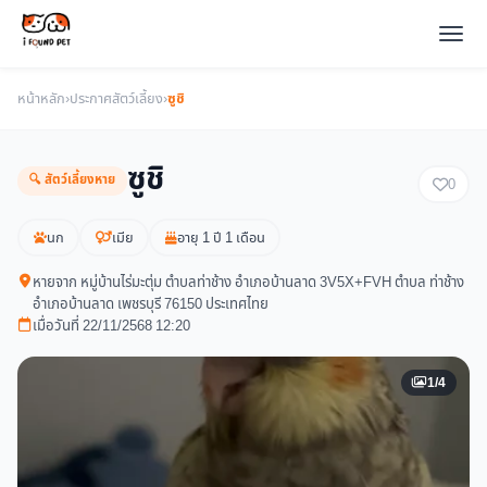
หน้าหลัก
›
ประกาศสัตว์เลี้ยง
›
ซูชิ
ซูชิ
🔍 สัตว์เลี้ยงหาย
0
นก
เมีย
อายุ 1 ปี 1 เดือน
หายจาก หมู่บ้านไร่มะตุ่ม ตำบลท่าช้าง อำเภอบ้านลาด 3V5X+FVH ตำบล ท่าช้าง
อำเภอบ้านลาด เพชรบุรี 76150 ประเทศไทย
เมื่อวันที่ 22/11/2568 12:20
1/4