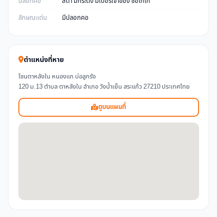
ปลอกคอ
สีดำ มีกระดิ่ง มีเบอร์เจ้าของ ชื่อโกโก้
ลักษณะเด่น
มีปลอกคอ
ตำแหน่งที่หาย
โซนตาหลังใน หนองแก บ่อลูกรัง
120 ม.13 ตำบล ตาหลังใน อำเภอ วังน้ำเย็น สระแก้ว 27210 ประเทศไทย
ดูบนแผนที่