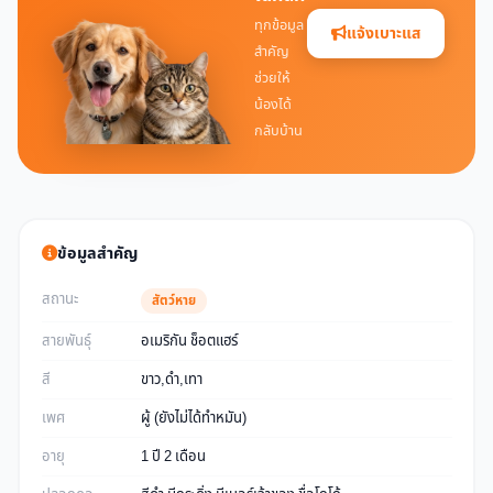
ทุกข้อมูล
แจ้งเบาะแส
สำคัญ
ช่วยให้
น้องได้
กลับบ้าน
ข้อมูลสำคัญ
สถานะ
สัตว์หาย
สายพันธุ์
อเมริกัน ช็อตแฮร์
สี
ขาว,ดำ,เทา
เพศ
ผู้ (ยังไม่ได้ทำหมัน)
อายุ
1 ปี 2 เดือน