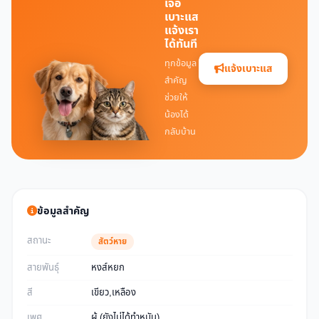
เจอ
เบาะแส
แจ้งเรา
ได้ทันที
ทุกข้อมูล
แจ้งเบาะแส
สำคัญ
ช่วยให้
น้องได้
กลับบ้าน
ข้อมูลสำคัญ
สถานะ
สัตว์หาย
สายพันธุ์
หงส์หยก
สี
เขียว,เหลือง
เพศ
ผู้ (ยังไม่ได้ทำหมัน)