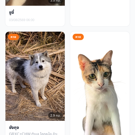
3.5 กม.
ซูซี่
03/08/2569 06:00
หาย
หาย
2.9 กม.
ซังกุง
GRXC+CHW ตำบล โคกหม้อ อำเภอเมืองราชบุรี ราชบุรี