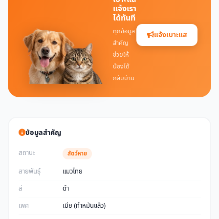
แจ้งเรา
ได้ทันที
ทุกข้อมูล
แจ้งเบาะแส
สำคัญ
ช่วยให้
น้องได้
กลับบ้าน
ข้อมูลสำคัญ
สถานะ
สัตว์หาย
สายพันธุ์
แมวไทย
สี
ดำ
เพศ
เมีย (ทำหมันแล้ว)