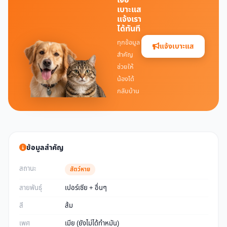
เจอ
เบาะแส
แจ้งเรา
ได้ทันที
ทุกข้อมูล
แจ้งเบาะแส
สำคัญ
ช่วยให้
น้องได้
กลับบ้าน
ข้อมูลสำคัญ
สถานะ
สัตว์หาย
สายพันธุ์
เปอร์เซีย + อื่นๆ
สี
ส้ม
เพศ
เมีย (ยังไม่ได้ทำหมัน)