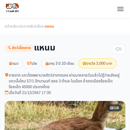
หน้าหลัก
›
ประกาศสัตว์เลี้ยง
›
แหนม
แหนม
🔍 สัตว์เลี้ยงหาย
3
แมว
เมีย
อายุ 3 ปี 10 เดือน
รางวัล 3,000 บาท
หายจาก แถวโรงพยาบาลสัตว์สาเกตนคร ผ่านมาหลายวันแล้วไม่รู้ว่าจะยังอยู่
แถวนั้นไหม 57/1 ปัทมานนท์ ซอย 3 ตำบล ในเมือง อำเภอเมืองร้อยเอ็ด
ร้อยเอ็ด 45000 ประเทศไทย
เมื่อวันที่ 21/12/2567 17:00
1/6