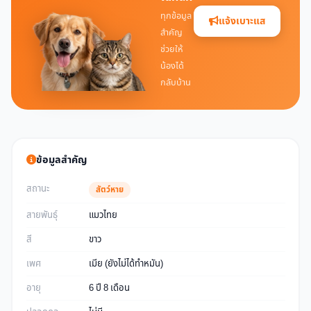
ทุกข้อมูล
แจ้งเบาะแส
สำคัญ
ช่วยให้
น้องได้
กลับบ้าน
ข้อมูลสำคัญ
สถานะ
สัตว์หาย
สายพันธุ์
แมวไทย
สี
ขาว
เพศ
เมีย (ยังไม่ได้ทำหมัน)
อายุ
6 ปี 8 เดือน